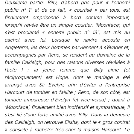
Deuxième partie: Billy, d’abord pris pour « l’ennemi
public n° 1″ et de ce fait, « courtisé » par tous, est
finalement emprisonné à bord comme imposteur,
lorsqu’il révèle être un simple courtier. ‘Moonface’, qui
s’est proclamé « ennemi public n° 13″, est mis au
cachot avec lui. Lorsque le navire accoste en
Angleterre, les deux hommes parviennent à s’évader et,
accompagnés par Reno, se rendent au domaine de la
famille Oakleigh, pour des raisons diverses révélées à
l’acte I : la jeune femme que Billy aime (et
réciproquement) est Hope, dont le mariage a été
arrangé avec Sir Evelyn, afin d’éviter à l’entreprise
Harcourt de tomber en faillite ; Reno, de son côté, est
tombée amoureuse d’Evelyn (et vice-versa) ; quant à
‘Moonface’, finalement bien inoffensif et sympathique, il
s’est lié d’une forte amitié avec Billy. Dans la demeure
des Oakleigh, on retrouve Elisha, dont le « gros contrat
» consiste à racheter très cher la maison Harcourt. Le