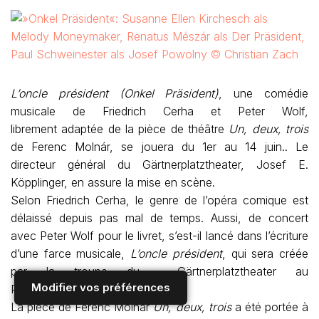
L’oncle président (Onkel Präsident)
, une comédie
musicale de Friedrich Cerha et Peter Wolf,
librement adaptée de la pièce de théâtre
Un, deux, trois
de Ferenc Molnár, se jouera du 1er au 14 juin.. Le
directeur général du Gärtnerplatztheater, Josef E.
Köpplinger, en assure la mise en scène.
Selon Friedrich Cerha, le genre de l’opéra comique est
délaissé depuis pas mal de temps. Aussi, de concert
avec Peter Wolf pour le livret, s’est-il lancé dans l’écriture
d’une farce musicale,
L’oncle président
, qui sera créée
par la troupe du Gärtnerplatztheater au
Modifier vos préférences
Prinzregententheater de Munich.
La pièce de Ferenc Molnár
Un, deux, trois
a été portée à