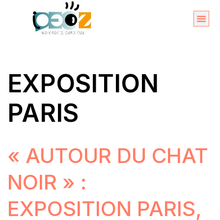
Aller
au
Organise
A propos 
contenu
EXPOSITION
PARIS
« AUTOUR DU CHAT
NOIR » :
EXPOSITION PARIS,