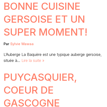
BONNE CUISINE
GERSOISE ET UN
SUPER MOMENT!
Par
Sylvie Wawaa
L’Auberge La Baquère est une typique auberge gersoise,
située à…
Lire la suite »
PUYCASQUIER,
COEUR DE
GASCOGNE