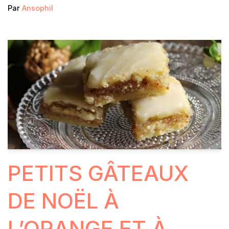
Par
Ansophil
PETITS GÂTEAUX
DE NOËL À
L’ORANGE ET À