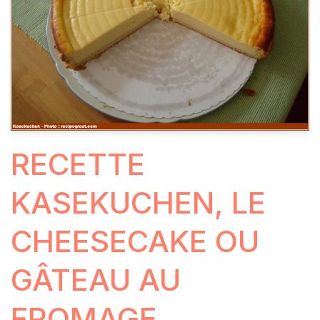
RECETTE
KASEKUCHEN, LE
CHEESECAKE OU
GÂTEAU AU
FROMAGE