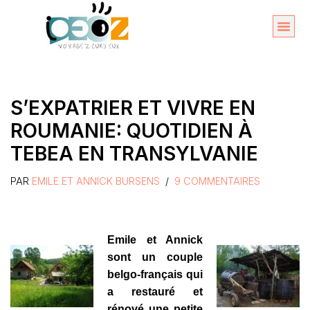
Aller
au
Organise
A propos 
contenu
S’EXPATRIER ET VIVRE EN
ROUMANIE: QUOTIDIEN À
TEBEA EN TRANSYLVANIE
PAR
EMILE ET ANNICK BURSENS
9 COMMENTAIRES
Emile et Annick
sont un couple
belgo-français qui
a restauré et
rénové une petite