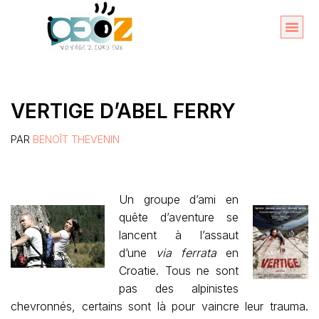
Aller
au
Organise
A propos 
contenu
VERTIGE D’ABEL FERRY
PAR
BENOÎT THEVENIN
Un groupe d’ami en
quête d’aventure se
lancent à l’assaut
d’une
via ferrata
en
Croatie. Tous ne sont
pas des alpinistes
chevronnés, certains sont là pour vaincre leur trauma.