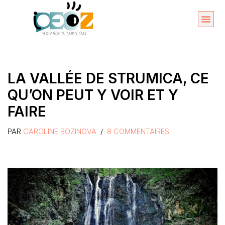
Aller
au
Organise
A propos 
contenu
LA VALLÉE DE STRUMICA, CE
QU’ON PEUT Y VOIR ET Y
FAIRE
PAR
CAROLINE BOZINOVA
8 COMMENTAIRES