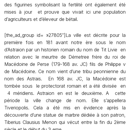
des figurines symbolisant la fertilité ont également été
mises à jour et prouve que vivait ici une population
d’agriculteurs et d’éleveur de bétail.
[the_ad_group id= »27805″]La ville est décrite pour la
première fois en 181 avant notre ère sous le nom
d’Astraion par un historien romain du nom de Tit Livie en
relation avec le meurtre de Démetree frère du roi de
Macédoine de Perse (179-168 av. JC) fils de Philippe v
de Macédoine. Ce nom vient d’une tribu peonnienne du
nom des Astrais. En 168 av. JC, la Macédoine est
tombée sous le protectorat romain et a été divisée en
4 méridiens. Astraion en est le deuxième. A cette
période la ville change de nom. Elle s’appellera
Tiveriopolis. Cela a été mis en évidence après la
découverte d’une statue de marbre dédiée à son patron,
Tiberius Clausius Menon qui vécut entre la fin du 2ème
siècle et le début du 3 eme.