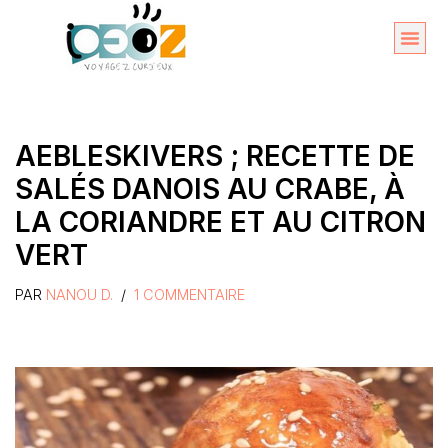
Aller
au
Organise
A propos 
contenu
AEBLESKIVERS ; RECETTE DE
SALÉS DANOIS AU CRABE, À
LA CORIANDRE ET AU CITRON
VERT
PAR
NANOU D.
1 COMMENTAIRE