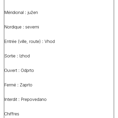
Méridional : južen
Nordique : severni
Entrée (ville, route) : Vhod
Sortie : Izhod
Ouvert : Odprto
Fermé : Zaprto
Interdit : Prepovedano
Chiffres