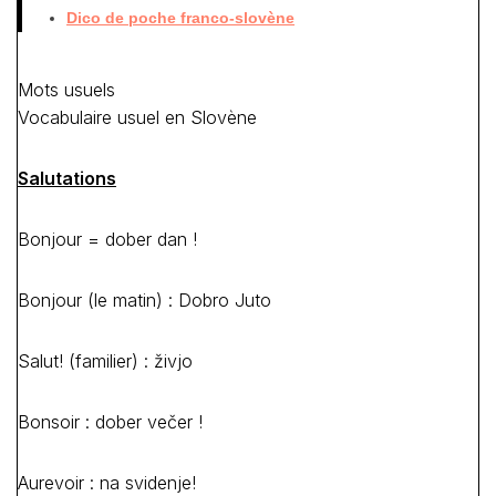
Dico de poche franco-slovène
Mots usuels
Vocabulaire usuel en Slovène
Salutations
Bonjour = dober dan !
Bonjour (le matin) : Dobro Juto
Salut! (familier) : živjo
Bonsoir : dober večer !
Aurevoir : na svidenje!