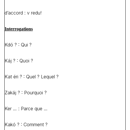
d’accord : v redu!
Interrogations
Kdó ? : Qui ?
Káj ? : Quoi ?
Kat éri ? : Quel ? Lequel ?
Zakáj ? : Pourquoi ?
Ker … : Parce que …
Kakó ? : Comment ?