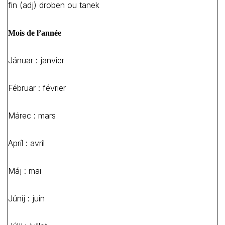
fin (adj) droben ou tanek
Mois de l’année
Jánuar : janvier
Fébruar : février
Márec : mars
Apríl : avril
Máj : mai
Júnij : juin