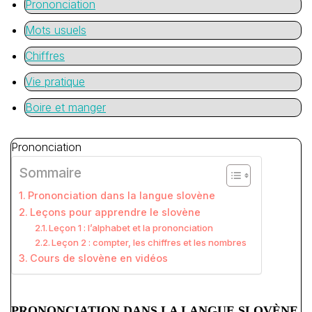
Prononciation
Mots usuels
Chiffres
Vie pratique
Boire et manger
Prononciation
Sommaire
Prononciation dans la langue slovène
Leçons pour apprendre le slovène
Leçon 1 : l’alphabet et la prononciation
Leçon 2 : compter, les chiffres et les nombres
Cours de slovène en vidéos
PRONONCIATION DANS LA LANGUE SLOVÈNE