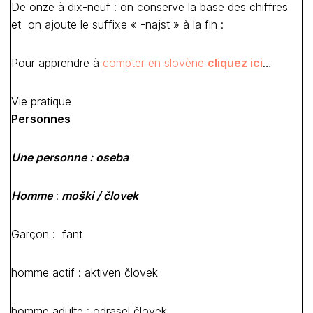
De onze à dix-neuf : on conserve la base des chiffres
et on ajoute le suffixe « -najst » à la fin :
Pour apprendre à
compter en slovène
cliquez ici
…
Vie pratique
Personnes
Une personne : oseba
Homme
:
moški / človek
Garçon : fant
homme actif : aktiven človek
homme adulte : odrasel človek