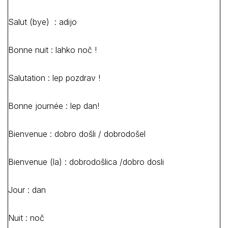
Salut (bye) : adijo
Bonne nuit : lahko noč !
Salutation : lep pozdrav !
Bonne journée : lep dan!
Bienvenue : dobro došli / dobrodošel
Bienvenue (la) : dobrodošlica /dobro dosli
Jour : dan
Nuit : noč