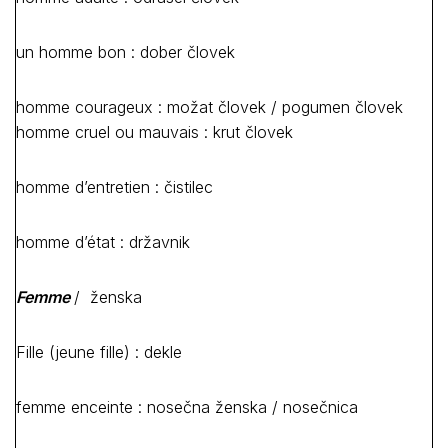
un homme bon : dober človek
homme courageux : možat človek / pogumen človek
homme cruel ou mauvais : krut človek
homme d’entretien : čistilec
homme d’état : državnik
Femme
/ ženska
Fille (jeune fille) : dekle
femme enceinte : nosečna ženska / nosečnica