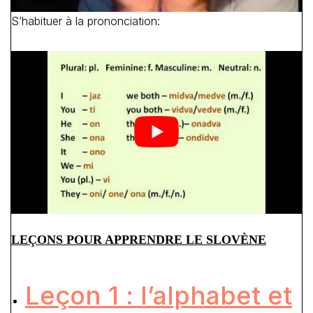
S’habituer à la prononciation:
LEÇONS POUR APPRENDRE LE SLOVÈNE
Leçon 1 : l’alphabet et