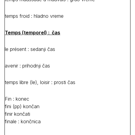
temps froid : hladno vreme
Temps (temporel) : čas
le présent : sedanji čas
avenir : prihodnji čas
temps libre (le), loisir : prosti čas
Fin : konec
fini (pp) končan
finir končati
finale : končnica