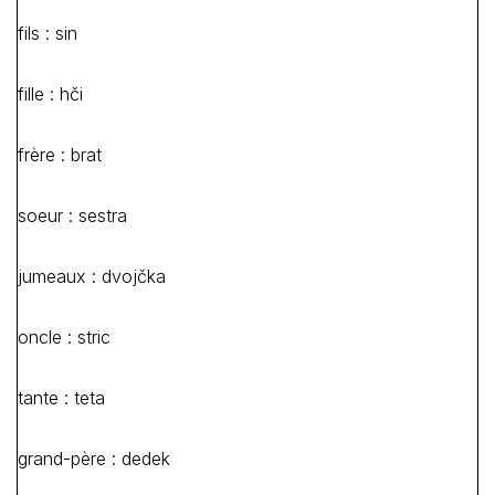
fils : sin
fille : hči
frère : brat
soeur : sestra
jumeaux : dvojčka
oncle : stric
tante : teta
grand-père : dedek