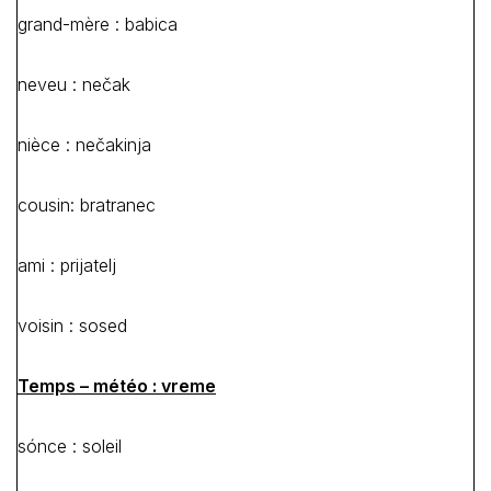
grand-mère : babica
neveu : nečak
nièce : nečakinja
cousin: bratranec
ami : prijatelj
voisin : sosed
Temps – météo : vreme
sónce : soleil