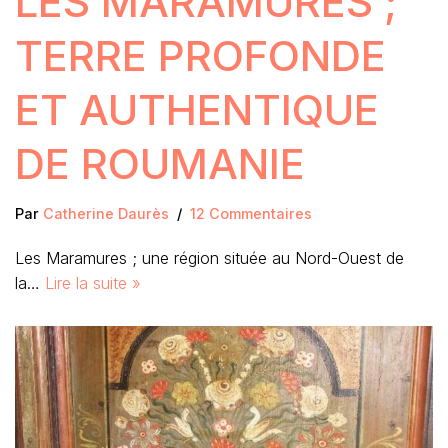
LES MARAMURES ;
TERRE PROFONDE
ET AUTHENTIQUE
DE ROUMANIE
Par
Catherine Daurès
12 Commentaires
Les Maramures ; une région située au Nord-Ouest de
la…
Lire la suite »