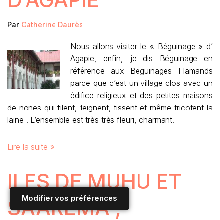
Par
Catherine Daurès
Nous allons visiter le « Béguinage » d’
Agapie, enfin, je dis Béguinage en
référence aux Béguinages Flamands
parce que c’est un village clos avec un
édifice religieux et des petites maisons
de nones qui filent, teignent, tissent et même tricotent la
laine . L’ensemble est très très fleuri, charmant.
Lire la suite »
ILES DE MUHU ET
Modifier vos préférences
SAAREMA ;