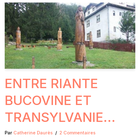
ENTRE RIANTE
BUCOVINE ET
TRANSYLVANIE…
Par
Catherine Daurès
2 Commentaires