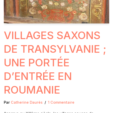
VILLAGES SAXONS
DE TRANSYLVANIE ;
UNE PORTÉE
D’ENTRÉE EN
ROUMANIE
Par
Catherine Daurès
1 Commentaire