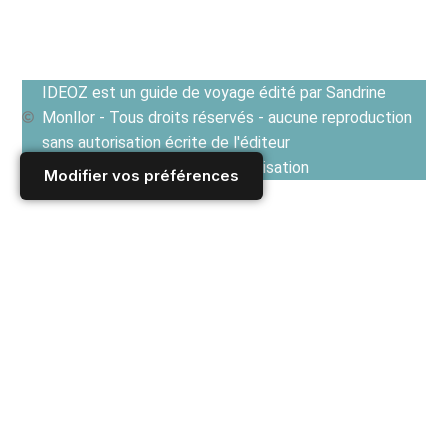
IDEOZ est un guide de voyage édité par Sandrine
Monllor - Tous droits réservés - aucune reproduction
sans autorisation écrite de l'éditeur
Voir les Conditions générales d'utilisation
Modifier vos préférences
Accueil
/
Derniers articles
/
ESPAGNE
/
Galice - Asturies
/
Sur les chemins de Compostelle : Du cap Finistère aux