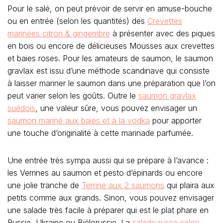
Pour le salé, on peut prévoir de servir en amuse-bouche
ou en entrée (selon les quantités) des
Crevettes
marinées citron & gingembre
à présenter avec des piques
en bois ou encore de délicieuses Mousses aux crevettes
et baies roses. Pour les amateurs de saumon, le saumon
gravlax est issu d’une méthode scandinave qui consiste
à laisser mariner le saumon dans une préparation que l’on
peut varier selon les goûts. Outre le
saumon gravlax
suédois
, une valeur sûre, vous pouvez envisager un
saumon mariné aux baies et à la vodka
pour apporter
une touche d’originalité à cette marinade parfumée.
Une entrée très sympa aussi qui se prépare à l’avance :
les Verrines au saumon et pesto d’épinards ou encore
une jolie tranche de
Terrine aux 2 saumons
qui plaira aux
petits comme aux grands. Sinon, vous pouvez envisager
une salade très facile à préparer qui est le plat phare en
Russie, Ukraine ou Biélorussie. La
salade russe selon