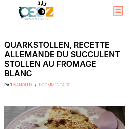
Aller
au
Organise
A propos 
contenu
QUARKSTOLLEN, RECETTE
ALLEMANDE DU SUCCULENT
STOLLEN AU FROMAGE
BLANC
PAR
NANOU D.
1 COMMENTAIRE