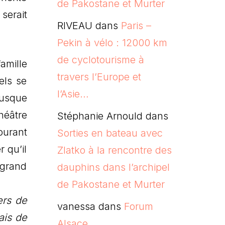
de Pakostane et Murter
serait
RIVEAU
dans
Paris –
Pekin à vélo : 12000 km
de cyclotourisme à
amille
travers l’Europe et
els se
l’Asie…
Jusque
héâtre
Stéphanie Arnould
dans
ourant
Sorties en bateau avec
 qu’il
Zlatko à la rencontre des
 grand
dauphins dans l’archipel
de Pakostane et Murter
ers de
vanessa
dans
Forum
ais de
Alsace