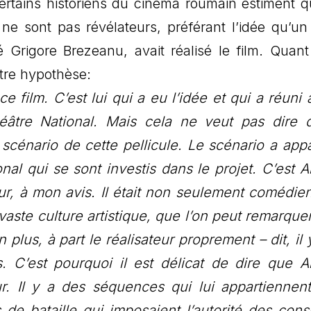
Certains historiens du cinéma roumain estiment q
ne sont pas révélateurs, préférant l’idée qu’un
rigore Brezeanu, avait réalisé le film. Quant 
utre hypothèse:
 film. C’est lui qui a eu l’idée et qui a réuni 
éâtre National. Mais cela ne veut pas dire q
 scénario de cette pellicule. Le scénario a app
al qui se sont investis dans le projet. C’est Ar
eur, à mon avis. Il était non seulement comédie
vaste culture artistique, que l’on peut remarque
lus, à part le réalisateur proprement – dit, il 
s. C’est pourquoi il est délicat de dire que Ar
ur. Il y a des séquences qui lui appartiennen
de bataille qui imposaient l’autorité des conse