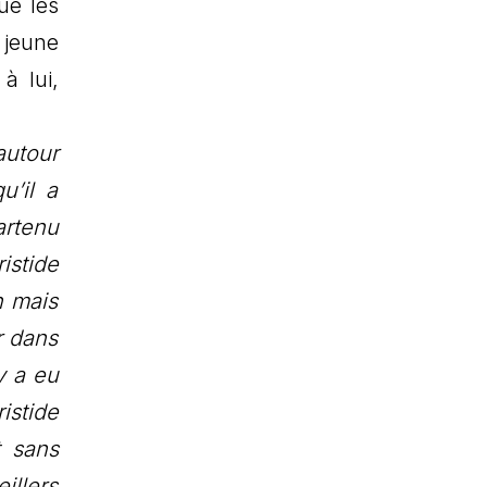
ue les
 jeune
à lui,
autour
u’il a
artenu
istide
n mais
r dans
y a eu
istide
t sans
illers