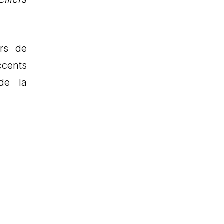
ers de
ccents
de la