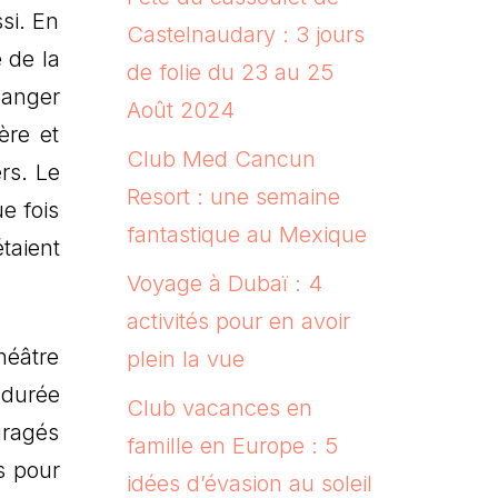
si. En
Castelnaudary : 3 jours
e de la
de folie du 23 au 25
manger
Août 2024
ère et
Club Med Cancun
rs. Le
Resort : une semaine
e fois
fantastique au Mexique
taient
Voyage à Dubaï : 4
activités pour en avoir
héâtre
plein la vue
 durée
Club vacances en
uragés
famille en Europe : 5
s pour
idées d’évasion au soleil