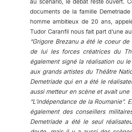
au scénario, le débat reste ouvert. 
documents de la famille Demetriade 
homme ambitieux de 20 ans, appelé G
Tudor Caranfil nous fait part d’une a
“Grigore Brezanu a été le coeur de ce
de lui les forces créatrices du Th
également signé la réalisation ou le
aux grands artistes du Théâtre Nation
Demetriade qui en a été le réalisat
aussi metteur en scène et avait une 
“L’indépendance de la Roumanie”. En p
également des conseillers militaire
Demetriade a été le seul réalisate
doute, mais il y a aussi des scènes 