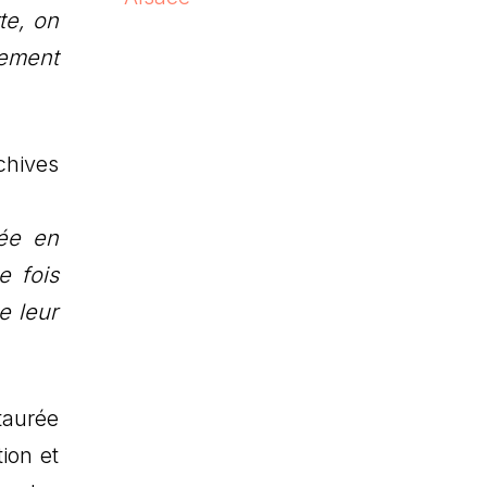
te, on
lement
chives
gée en
e fois
e leur
taurée
ion et