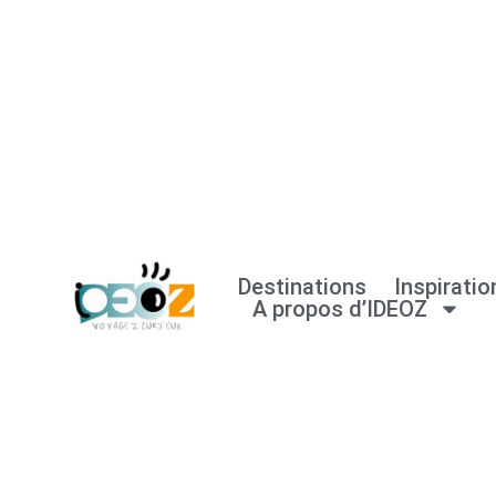
Aller
au
contenu
Destinations
Inspiratio
A propos d’IDEOZ