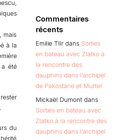
pescu,
oïques
Commentaires
récents
, mais
Emilie Tllr
dans
Sorties
é à la
en bateau avec Zlatko à
emière
la rencontre des
 a été
dauphins dans l’archipel
de Pakostane et Murter
 rester
Mickaël Dumont
dans
.
Sorties en bateau avec
Zlatko à la rencontre des
urs du
dauphins dans l’archipel
hérité