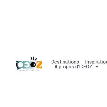
Aller
au
contenu
Destinations
Inspiratio
A propos d’IDEOZ