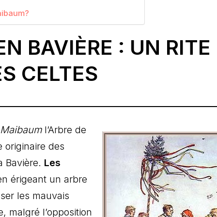
Maibaum?
EN BAVIÈRE : UN RITE
ES CELTES
Maibaum
l’Arbre de
 originaire des
a Bavière.
Les
n érigeant un arbre
sser les mauvais
, malgré l’opposition