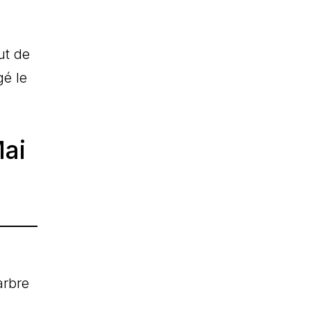
ut de
gé le
Mai
arbre