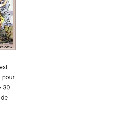
est
s pour
e 30
 de