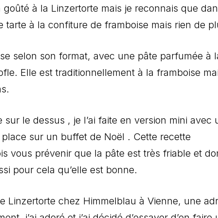
jà goûté à la Linzertorte mais je reconnais que da
ne tarte à la confiture de framboise mais rien de p
sse selon son format, avec une pâte parfumée à l
fle. Elle est traditionnellement à la framboise ma
ms.
sur le dessus , je l’ai faite en version mini avec
sa place sur un buffet de Noël . Cette recette
is vous prévenir que la pâte est très friable et d
ssi pour cela qu’elle est bonne.
ne Linzertorte chez Himmelblau à Vienne, une ad
t, j’ai adoré et j’ai décidé d’essayer d’en faire