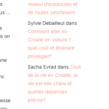
réseau d’autoroutes et
ns
de routes satisfaisant
lus …
Sylvie Debailleul
dans
a
Comment aller en
is on
Croatie en voiture ? :
quel coût et itinéraire
privilégier?
 une
Sacha Evrad
dans
Cout
de la vie en Croatie: la
onc
vie est-elle chère et
quelles dépenses
prévoir?
resse
 une