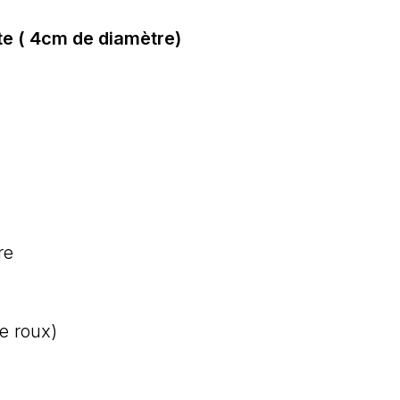
rte ( 4cm de diamètre)
re
e roux)