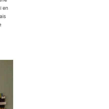
i en
ais
e