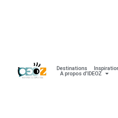
Aller
au
contenu
Destinations
Inspiratio
A propos d’IDEOZ