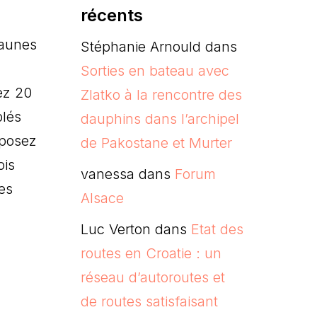
récents
jaunes
Stéphanie Arnould
dans
Sorties en bateau avec
ez 20
Zlatko à la rencontre des
blés
dauphins dans l’archipel
éposez
de Pakostane et Murter
ois
vanessa
dans
Forum
es
Alsace
Luc Verton
dans
Etat des
routes en Croatie : un
réseau d’autoroutes et
de routes satisfaisant