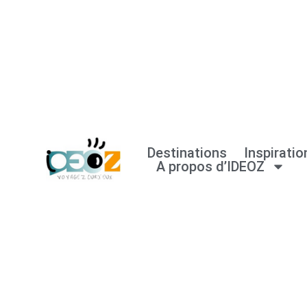
Aller
au
contenu
Destinations
Inspiratio
A propos d’IDEOZ