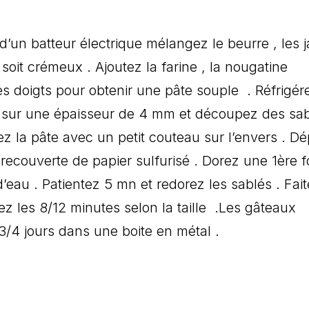
dʼun batteur électrique mélangez le beurre , les 
soit crémeux . Ajoutez la farine , la nougatine
es doigts pour obtenir une pâte souple . Réfrigér
te sur une épaisseur de 4 mm et découpez des sa
z la pâte avec un petit couteau sur lʼenvers . D
recouverte de papier sulfurisé . Dorez une 1ère f
au . Patientez 5 mn et redorez les sablés . Fait
z les 8/12 minutes selon la taille .Les gâteaux
3/4 jours dans une boite en métal .