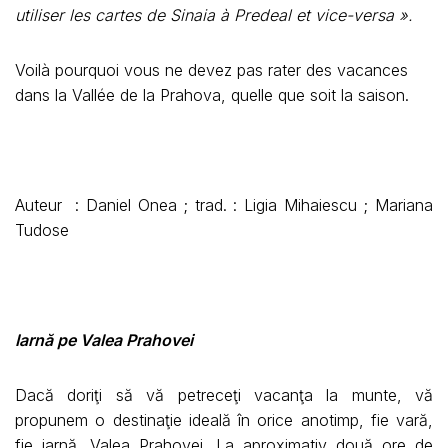
utiliser les cartes de Sinaia à Predeal et vice-versa ».
Voilà pourquoi vous ne devez pas rater des vacances
dans la Vallée de la Prahova, quelle que soit la saison.
Auteur : Daniel Onea ; trad. : Ligia Mihaiescu ; Mariana
Tudose
Iarnă pe Valea Prahovei
Dacă doriţi să vă petreceţi vacanţa la munte, vă
propunem o destinaţie ideală în orice anotimp, fie vară,
fie iarnă. Valea Prahovei. La aproximativ două ore de