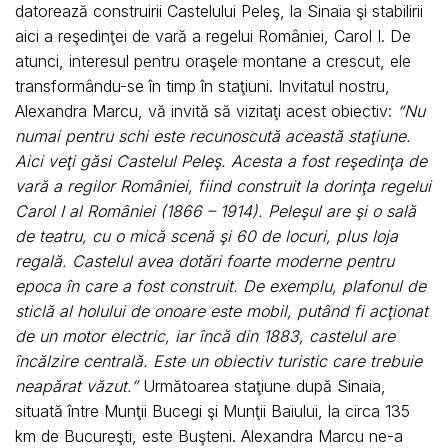
datorează construirii Castelului Peleş, la Sinaia şi stabilirii
aici a reşedinţei de vară a regelui României, Carol I. De
atunci, interesul pentru oraşele montane a crescut, ele
transformându-se în timp în staţiuni. Invitatul nostru,
Alexandra Marcu, vă invită să vizitaţi acest obiectiv:
“Nu
numai pentru schi este recunoscută această staţiune.
Aici veţi găsi Castelul Peleş. Acesta a fost reşedinţa de
vară a regilor României, fiind construit la dorinţa regelui
Carol I al României (1866 – 1914). Peleşul are şi o sală
de teatru, cu o mică scenă şi 60 de locuri, plus loja
regală. Castelul avea dotări foarte moderne pentru
epoca în care a fost construit. De exemplu, plafonul de
sticlă al holului de onoare este mobil, putând fi acţionat
de un motor electric, iar încă din 1883, castelul are
încălzire centrală. Este un obiectiv turistic care trebuie
neapărat văzut.”
Următoarea staţiune după Sinaia,
situată între Munţii Bucegi şi Munţii Baiului, la circa 135
km de Bucureşti, este Buşteni. Alexandra Marcu ne-a