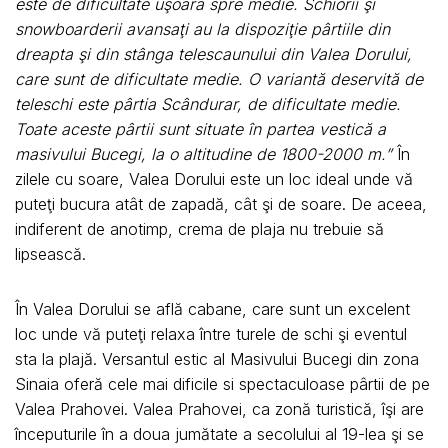
este de dificultate uşoară spre medie. Schiorii şi
snowboarderii avansaţi au la dispoziţie pârtiile din
dreapta şi din stânga telescaunului din Valea Dorului,
care sunt de dificultate medie. O variantă deservită de
teleschi este pârtia Scândurar, de dificultate medie.
Toate aceste pârtii sunt situate în partea vestică a
masivului Bucegi, la o altitudine de 1800-2000 m.”
În
zilele cu soare, Valea Dorului este un loc ideal unde vă
puteţi bucura atât de zapadă, cât şi de soare. De aceea,
indiferent de anotimp, crema de plaja nu trebuie să
lipsească.
În Valea Dorului se află cabane, care sunt un excelent
loc unde vă puteţi relaxa între turele de schi şi eventul
sta la plajă. Versantul estic al Masivului Bucegi din zona
Sinaia oferă cele mai dificile si spectaculoase pârtii de pe
Valea Prahovei. Valea Prahovei, ca zonă turistică, îşi are
începuturile în a doua jumătate a secolului al 19-lea şi se