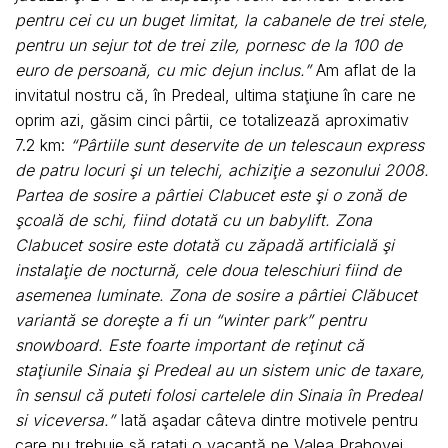
pentru cei cu un buget limitat, la cabanele de trei stele,
pentru un sejur tot de trei zile, pornesc de la 100 de
euro de persoană, cu mic dejun inclus.”
Am aflat de la
invitatul nostru că, în Predeal, ultima staţiune în care ne
oprim azi, găsim cinci pârtii, ce totalizează aproximativ
7.2 km:
“Pârtiile sunt deservite de un telescaun express
de patru locuri şi un telechi, achiziţie a sezonului 2008.
Partea de sosire a pârtiei Clabucet este şi o zonă de
şcoală de schi, fiind dotată cu un babylift. Zona
Clabucet sosire este dotată cu zăpadă artificială şi
instalaţie de nocturnă, cele doua teleschiuri fiind de
asemenea luminate. Zona de sosire a pârtiei Clăbucet
variantă se doreşte a fi un “winter park” pentru
snowboard. Este foarte important de reţinut că
staţiunile Sinaia şi Predeal au un sistem unic de taxare,
în sensul că puteti folosi cartelele din Sinaia în Predeal
si viceversa.”
Iată aşadar câteva dintre motivele pentru
care nu trebuie să rataţi o vacanţă pe Valea Prahovei,