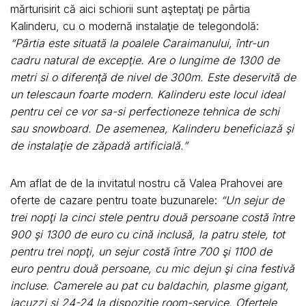
mărturisirit că aici schiorii sunt aşteptaţi pe pârtia
Kalinderu, cu o modernă instalaţie de telegondolă:
“Pârtia este situată la poalele Caraimanului, într-un
cadru natural de excepţie. Are o lungime de 1300 de
metri si o diferenţă de nivel de 300m. Este deservită de
un telescaun foarte modern. Kalinderu este locul ideal
pentru cei ce vor sa-si perfectioneze tehnica de schi
sau snowboard. De asemenea, Kalinderu beneficiază şi
de instalaţie de zăpadă artificială.”
Am aflat de de la invitatul nostru că Valea Prahovei are
oferte de cazare pentru toate buzunarele:
“Un sejur de
trei nopţi la cinci stele pentru două persoane costă între
900 şi 1300 de euro cu cină inclusă, la patru stele, tot
pentru trei nopţi, un sejur costă între 700 şi 1100 de
euro pentru două persoane, cu mic dejun şi cina festivă
incluse. Camerele au pat cu baldachin, plasme gigant,
jacuzzi şi 24-24 la dispoziţie room-service. Ofertele