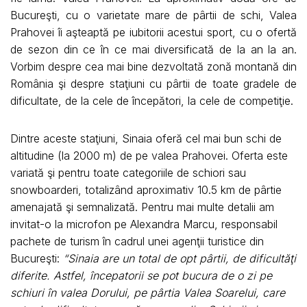
Bucureşti, cu o varietate mare de pârtii de schi, Valea
Prahovei îi aşteaptă pe iubitorii acestui sport, cu o ofertă
de sezon din ce în ce mai diversificată de la an la an.
Vorbim despre cea mai bine dezvoltată zonă montană din
România şi despre staţiuni cu pârtii de toate gradele de
dificultate, de la cele de începători, la cele de competiţie.
Dintre aceste staţiuni, Sinaia oferă cel mai bun schi de
altitudine (la 2000 m) de pe valea Prahovei. Oferta este
variată şi pentru toate categoriile de schiori sau
snowboarderi, totalizând aproximativ 10.5 km de pârtie
amenajată şi semnalizată. Pentru mai multe detalii am
invitat-o la microfon pe Alexandra Marcu, responsabil
pachete de turism în cadrul unei agenţii turistice din
Bucureşti:
“Sinaia are un total de opt pârtii, de dificultăţi
diferite. Astfel, începatorii se pot bucura de o zi pe
schiuri în valea Dorului, pe pârtia Valea Soarelui, care