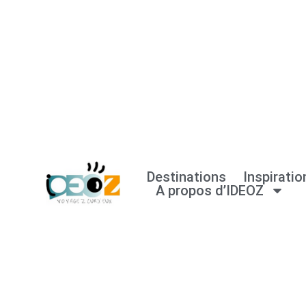
Aller
au
contenu
Destinations
Inspiratio
A propos d’IDEOZ