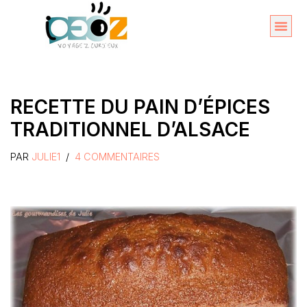
Aller
au
Organise
A propos 
contenu
RECETTE DU PAIN D’ÉPICES
TRADITIONNEL D’ALSACE
PAR
JULIE1
4 COMMENTAIRES