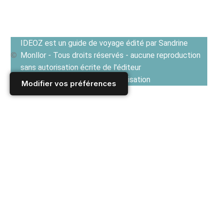
IDEOZ est un guide de voyage édité par Sandrine
Monllor - Tous droits réservés - aucune reproduction
sans autorisation écrite de l'éditeur
Voir les Conditions générales d'utilisation
Modifier vos préférences
Accueil
/
Derniers articles
/
SERBIE
/
Gastronomie et Cuisine serbe
/
Recette de Pljeskavica, le Burger façon serbe (Cuisine des