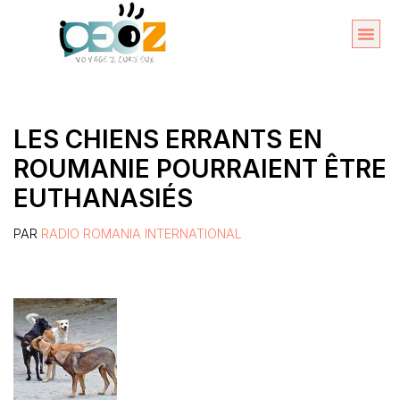
Aller
au
Organise
A propos 
contenu
LES CHIENS ERRANTS EN
ROUMANIE POURRAIENT ÊTRE
EUTHANASIÉS
PAR
RADIO ROMANIA INTERNATIONAL