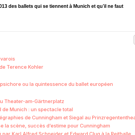
13 des ballets qui se tiennent à Munich et qu’il ne faut
avarois
 de Terence Kohler
rpsichore ou la quintessence du ballet européen
 du Theater-am-Gärtnerplatz
 de Munich : un spectacle total
égraphies de Cunningham et Siegal au Prinzregententhe
lose la scène, succès d’estime pour Cunningham
par Karl Alfred Schneider et Edward Clug à la Reithalle