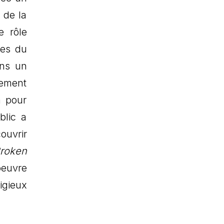
 de la
e rôle
les du
ons un
lement
a pour
blic a
ouvrir
roken
oeuvre
igieux