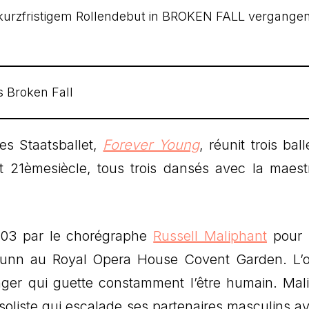
 Broken Fall
es Staatsballet,
Forever Young
, réunit trois bal
21èmesiècle, tous trois dansés avec la maest
003 par le chorégraphe
Russell Maliphant
pour 
l Nunn au Royal Opera House Covent Garden. L’
nger qui guette constamment l’être humain. Mal
 soliste qui escalade ses partenaires masculins a