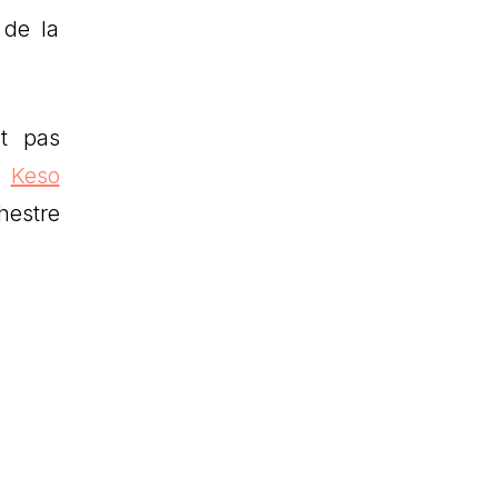
 de la
nt pas
s
Keso
hestre