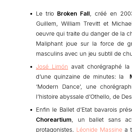
Le trio
Broken Fall
, créé en 200
Guillem, William Trevitt et Mic
oeuvre qui traite du danger de la 
Maliphant joue sur la force de gr
masculins avec un jeu subtil de chu
José Limón
avait chorégraphé la
d’une quinzaine de minutes: la
‘Modern Dance’, une chorégraph
l’histoire abyssale d’Othello, de De
Enfin le Ballet d’Etat bavarois prése
Choreartium
, un ballet sans ac
protagonistes.
Léonide Massine
a t