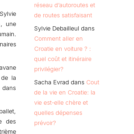
réseau d’autoroutes et
ylvie
de routes satisfaisant
n, une
Sylvie Debailleul
dans
umain.
Comment aller en
naires
Croatie en voiture ? :
quel coût et itinéraire
Pavane
privilégier?
 de la
Sacha Evrad
dans
Cout
t dans
de la vie en Croatie: la
vie est-elle chère et
ballet,
quelles dépenses
e des
prévoir?
trième