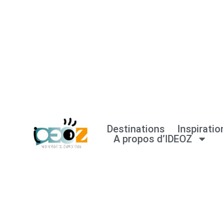
Aller
au
contenu
Destinations
Inspiratio
A propos d’IDEOZ