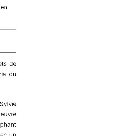
lets de
ria du
Sylvie
oeuvre
iphant
vec un