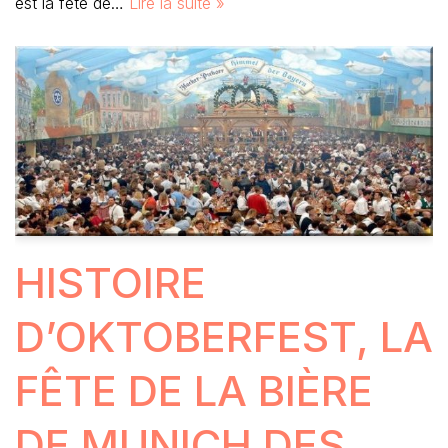
est la fête de…
Lire la suite »
HISTOIRE
D’OKTOBERFEST, LA
FÊTE DE LA BIÈRE
DE MUNICH DES