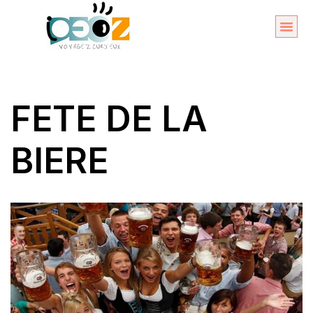
Aller
au
Organise
A propos 
contenu
FETE DE LA
BIERE