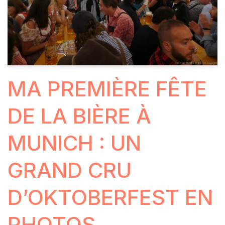
MA PREMIÈRE FÊTE
DE LA BIÈRE À
MUNICH : UN
GRAND CRU
D’OKTOBERFEST EN
PHOTOS