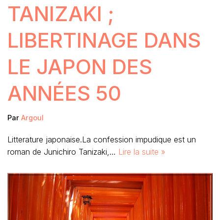
TANIZAKI ;
LIBERTINAGE DANS
LE JAPON DES
ANNÉES 50
Par
Argoul
Litterature japonaise.La confession impudique est un
roman de Junichiro Tanizaki,…
Lire la suite »