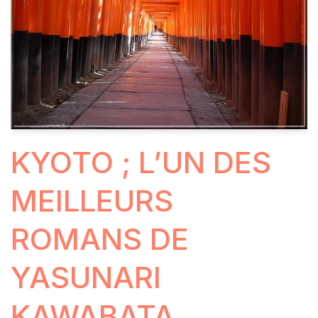
KYOTO ; L’UN DES
MEILLEURS
ROMANS DE
YASUNARI
KAWABATA