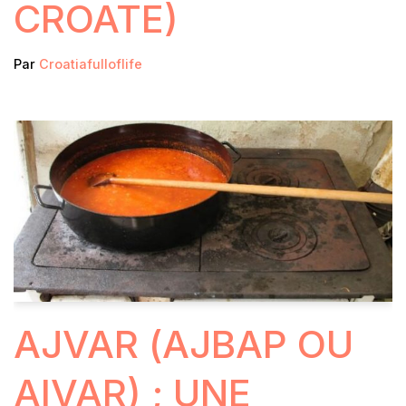
CROATE)
Par
Croatiafulloflife
AJVAR (АJВАР OU
AIVAR) ; UNE