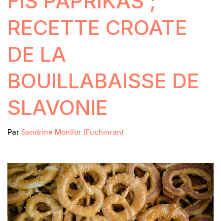
FIS PAPRIKAS ;
RECETTE CROATE
DE LA
BOUILLABAISSE DE
SLAVONIE
Par
Sandrine Monllor (Fuchinran)