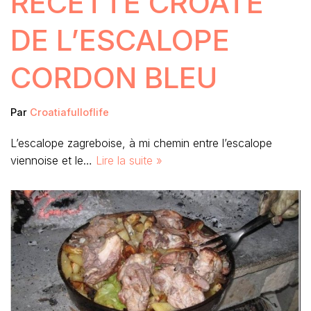
RECETTE CROATE
DE L’ESCALOPE
CORDON BLEU
Par
Croatiafulloflife
L’escalope zagreboise, à mi chemin entre l’escalope
viennoise et le…
Lire la suite »