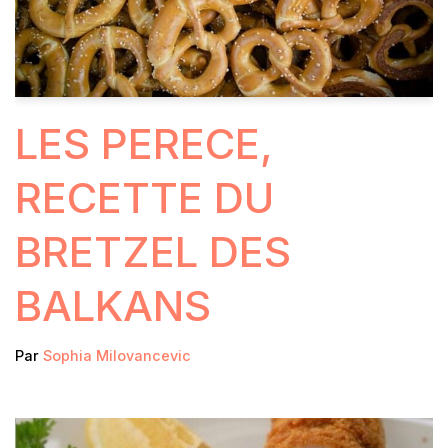
LES PERECE,
RECETTE DU
BRETZEL DES
BALKANS
Par
Sophia Milovancevic