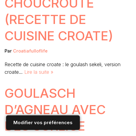
CHOUCROUTE
(RECETTE DE
CUISINE CROATE)
Par
Croatiafulloflife
Recette de cuisine croate : le goulash sekeli, version
croate…
Lire la suite »
GOULASCH
D’AGNEAU AVEC
DES SURLICE
Modifier vos préférences