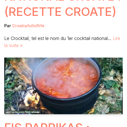
(RECETTE CROATE)
Par
Croatiafulloflife
Le Crocktail, tel est le nom du 1er cocktail national…
Lire
la suite »