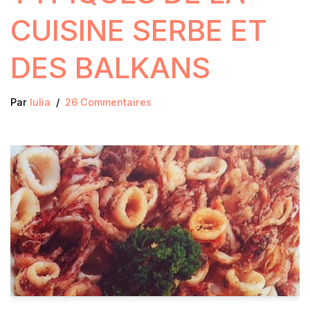
CUISINE SERBE ET
DES BALKANS
Par
Iulia
26 Commentaires