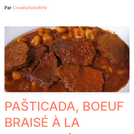
Par
Croatiafulloflife
PAŠTICADA, BOEUF
BRAISÉ À LA