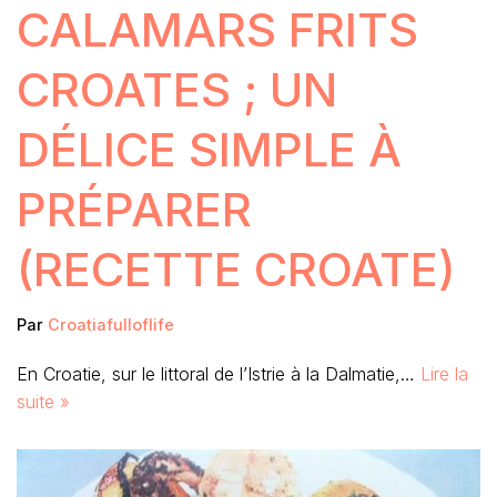
CALAMARS FRITS
CROATES ; UN
DÉLICE SIMPLE À
PRÉPARER
(RECETTE CROATE)
Par
Croatiafulloflife
En Croatie, sur le littoral de l’Istrie à la Dalmatie,…
Lire la
suite »