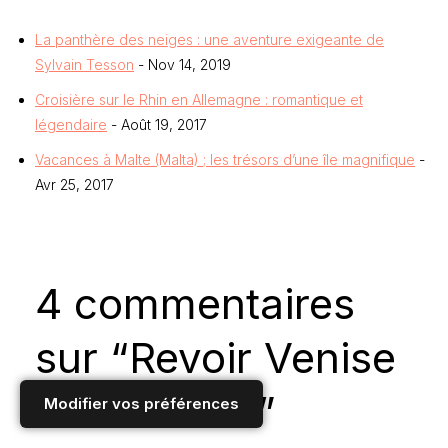
La panthère des neiges : une aventure exigeante de
Sylvain Tesson
- Nov 14, 2019
Croisière sur le Rhin en Allemagne : romantique et
légendaire
- Août 19, 2017
Vacances à Malte (Malta) ; les trésors d’une île magnifique
-
Avr 25, 2017
4 commentaires
sur “Revoir Venise
ou mourir…”
Modifier vos préférences