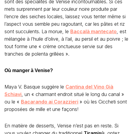
sont des spécialités de Venise incontournables. Si ces
mets surprennent par leur couleur noire produite par
l’encre des seiches locales, laissez vous tenter même si
l’aspect vous semble peu ragoutant, car les pâtes et riz
sont succulents. La morue, le
Baccalà mantecato
, est
mélangée à l’huile d’olive, à l’ail, au persil et au poivre ; le
tout forme une « crème onctueuse servie sur des
tranches de polenta grillées ».
Où manger à Venise?
Maya V. Basque suggère le
Cantina del Vino Già
Schiavi
, un « charmant endroit situé le long du canal »
ou le «
Bacarando ai Corazzieri
» où les Ciccheti sont
proposées de mille et une façons!
En matière de desserts, Venise n’est pas en reste. Si
vous voulez changer du traditionnel
Tiramisù
, optez