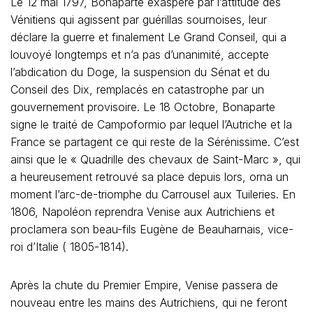
Le 12 mai 1797, Bonaparte exaspéré par l’attitude des
Vénitiens qui agissent par guérillas sournoises, leur
déclare la guerre et finalement Le Grand Conseil, qui a
louvoyé longtemps et n’a pas d’unanimité, accepte
l’abdication du Doge, la suspension du Sénat et du
Conseil des Dix, remplacés en catastrophe par un
gouvernement provisoire. Le 18 Octobre, Bonaparte
signe le traité de Campoformio par lequel l’Autriche et la
France se partagent ce qui reste de la Sérénissime. C’est
ainsi que le « Quadrille des chevaux de Saint-Marc », qui
a heureusement retrouvé sa place depuis lors, orna un
moment l’arc-de-triomphe du Carrousel aux Tuileries. En
1806, Napoléon reprendra Venise aux Autrichiens et
proclamera son beau-fils Eugène de Beauharnais, vice-
roi d’Italie ( 1805-1814).
Après la chute du Premier Empire, Venise passera de
nouveau entre les mains des Autrichiens, qui ne feront