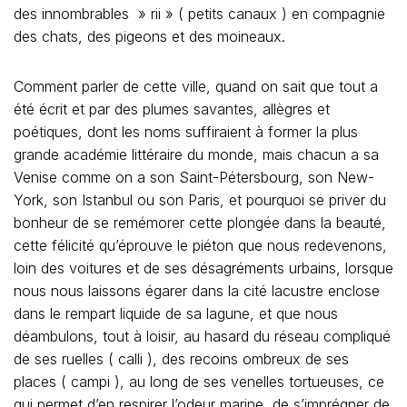
des innombrables » rii » ( petits canaux ) en compagnie
des chats, des pigeons et des moineaux.
Comment parler de cette ville, quand on sait que tout a
été écrit et par des plumes savantes, allègres et
poétiques, dont les noms suffiraient à former la plus
grande académie littéraire du monde, mais chacun a sa
Venise comme on a son Saint-Pétersbourg, son New-
York, son Istanbul ou son Paris, et pourquoi se priver du
bonheur de se remémorer cette plongée dans la beauté,
cette félicité qu’éprouve le piéton que nous redevenons,
loin des voitures et de ses désagréments urbains, lorsque
nous nous laissons égarer dans la cité lacustre enclose
dans le rempart liquide de sa lagune, et que nous
déambulons, tout à loisir, au hasard du réseau compliqué
de ses ruelles ( calli ), des recoins ombreux de ses
places ( campi ), au long de ses venelles tortueuses, ce
qui permet d’en respirer l’odeur marine, de s’imprégner de