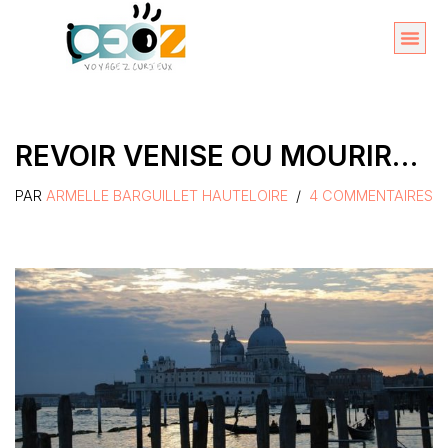
Aller
au
Organise
A propos 
contenu
REVOIR VENISE OU MOURIR…
PAR
ARMELLE BARGUILLET HAUTELOIRE
4 COMMENTAIRES