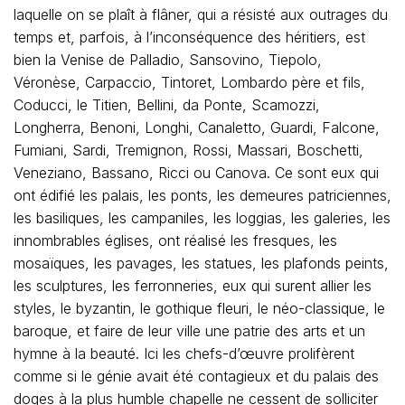
laquelle on se plaît à flâner, qui a résisté aux outrages du
temps et, parfois, à l’inconséquence des héritiers, est
bien la Venise de Palladio, Sansovino, Tiepolo,
Véronèse, Carpaccio, Tintoret, Lombardo père et fils,
Coducci, le Titien, Bellini, da Ponte, Scamozzi,
Longherra, Benoni, Longhi, Canaletto, Guardi, Falcone,
Fumiani, Sardi, Tremignon, Rossi, Massari, Boschetti,
Veneziano, Bassano, Ricci ou Canova. Ce sont eux qui
ont édifié les palais, les ponts, les demeures patriciennes,
les basiliques, les campaniles, les loggias, les galeries, les
innombrables églises, ont réalisé les fresques, les
mosaïques, les pavages, les statues, les plafonds peints,
les sculptures, les ferronneries, eux qui surent allier les
styles, le byzantin, le gothique fleuri, le néo-classique, le
baroque, et faire de leur ville une patrie des arts et un
hymne à la beauté. Ici les chefs-d’œuvre prolifèrent
comme si le génie avait été contagieux et du palais des
doges à la plus humble chapelle ne cessent de solliciter