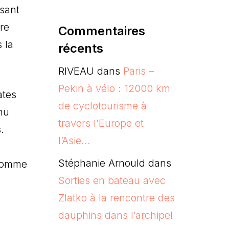
sant
re
Commentaires
 la
récents
RIVEAU
dans
Paris –
Pekin à vélo : 12000 km
ates
de cyclotourisme à
nu
travers l’Europe et
.
l’Asie…
Stéphanie Arnould
dans
 comme
Sorties en bateau avec
Zlatko à la rencontre des
dauphins dans l’archipel