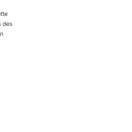
tte
s des
en