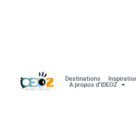
Aller
au
contenu
Destinations
Inspiratio
A propos d’IDEOZ