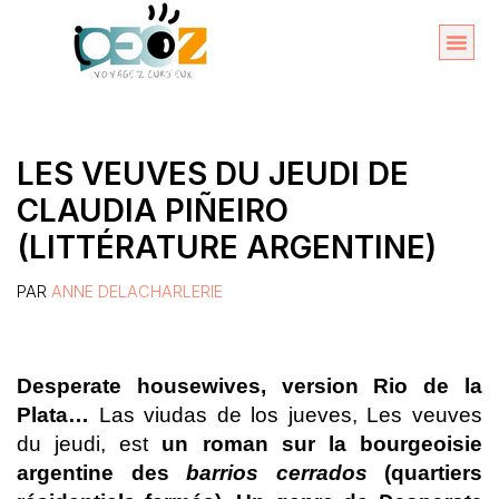
Aller
au
Organise
A propos 
contenu
LES VEUVES DU JEUDI DE
CLAUDIA PIÑEIRO
(LITTÉRATURE ARGENTINE)
PAR
ANNE DELACHARLERIE
Desperate housewives, version Rio de la
Plata…
Las viudas de los jueves, Les veuves
du jeudi, est
un roman sur la bourgeoisie
argentine des
barrios cerrados
(quartiers