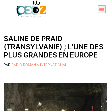
Aller
au
Organise
A propos 
contenu
SALINE DE PRAID
(TRANSYLVANIE) ; L’UNE DES
PLUS GRANDES EN EUROPE
PAR
RADIO ROMANIA INTERNATIONAL