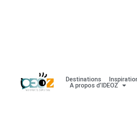
Aller
au
contenu
Destinations
Inspiratio
A propos d’IDEOZ