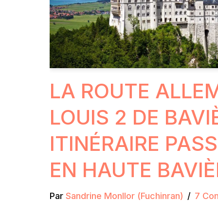
LA ROUTE ALLE
LOUIS 2 DE BAVI
ITINÉRAIRE PAS
EN HAUTE BAVIÈ
Par
Sandrine Monllor (Fuchinran)
7 Co