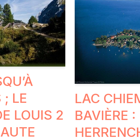
QU’À
; LE
LAC CHIE
E LOUIS 2
BAVIÈRE :
HAUTE
HERRENCH