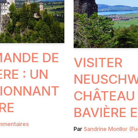
MANDE DE
VISITER
ÈRE : UN
NEUSCHWA
SIONNANT
CHÂTEAU D
RE
BAVIÈRE 
mmentaires
Par
Sandrine Monllor (Fu