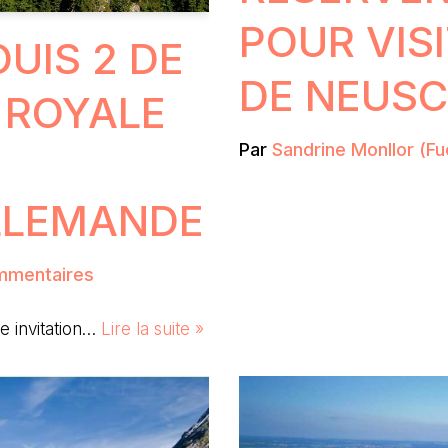
POUR VIS
UIS 2 DE
DE NEUS
E ROYALE
Par
Sandrine Monllor (Fu
LLEMANDE
mmentaires
e invitation…
Lire la suite »