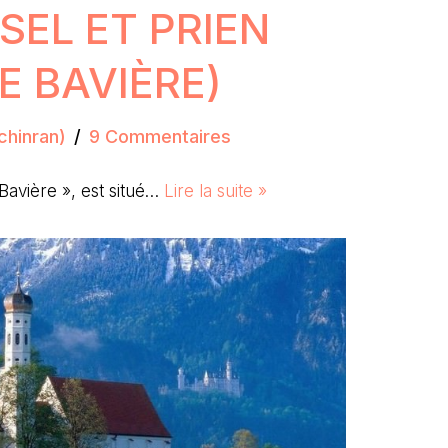
SEL ET PRIEN
E BAVIÈRE)
chinran)
9 Commentaires
Bavière », est situé…
Lire la suite »