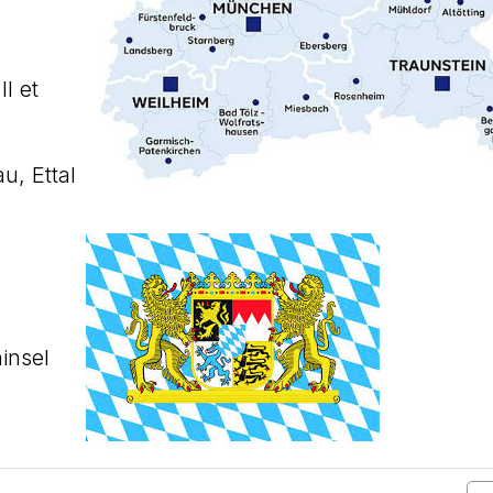
I et
, Ettal
insel