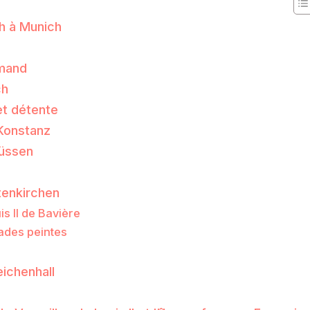
ch à Munich
emand
ch
et détente
 Konstanz
Füssen
tenkirchen
s II de Bavière
ades peintes
ichenhall