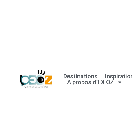
Aller
au
contenu
Destinations
Inspiratio
A propos d’IDEOZ