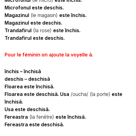
Microfonul
(le micro)
este închis.
Microfonul este deschis.
Magazinul
(le magasin)
este închis.
Magazinul este deschis.
Trandafirul
(la rose)
este închis.
Trandafirul este deschis.
Pour le féminin on ajoute la voyelle
ã.
închis – închisã
deschis – deschisã
Floarea este închisã.
Floarea este deschisã. Usa
/oucha/ (la porte)
este
închisã.
Usa este deschisã.
Fereastra
(la fenêtre)
este închisã.
Fereastra este deschisã.