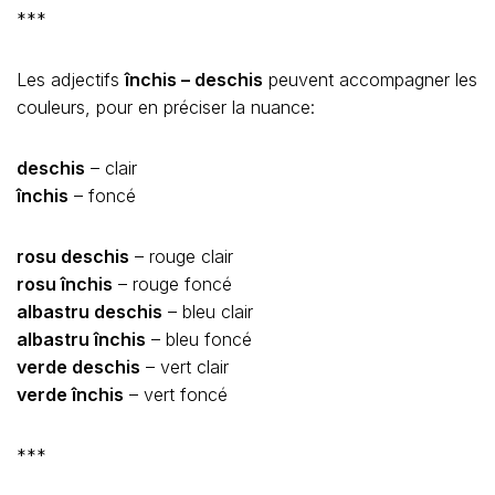
***
Les adjectifs
închis – deschis
peuvent accompagner les
couleurs, pour en préciser la nuance:
deschis
– clair
închis
– foncé
rosu deschis
– rouge clair
rosu închis
– rouge foncé
albastru deschis
– bleu clair
albastru închis
– bleu foncé
verde deschis
– vert clair
verde închis
– vert foncé
***