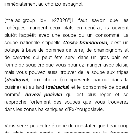
immédiatement au chorizo espagnol.
[the_ad_group id= »27828″]Il faut savoir que les
Tchèques mangent deux plats en général, ils ouvrent
plutôt l’appétit avec une soupe ou un consommé. La
soupe nationale s’appelle
Ceska bramborova,
c’est un
potage à base de pommes de terre, de champignons et
de carottes qui peut être servi dans un gros pain en
forme de soupière que vous pourrez manger avec plaisir,
mais vous pouvez aussi trouver de la soupe aux tripes
(
drstkova
), aux choux (omniprésents partout dans la
cuisine) et au lard (
zelnacka
) et le consommé de boeuf
nommé
hovezi polévka
qui est plus léger et se
rapproche fortement des soupes que vous trouverez
dans les zones balkaniques d’Ex-Yougoslavie.
Vous serez peut-être étonné de constater que beaucoup
de plats sont panés, à commencer par le fromage