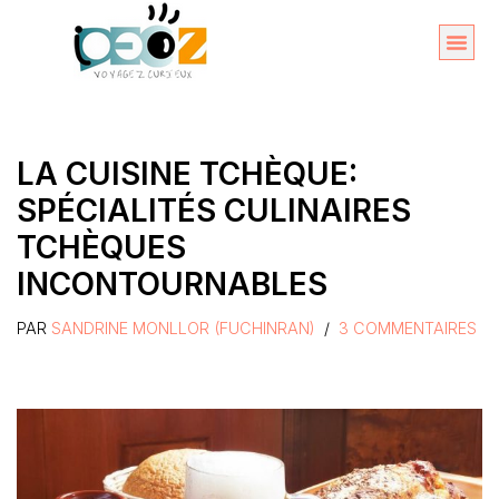
Aller
au
Organise
A propos 
contenu
LA CUISINE TCHÈQUE:
SPÉCIALITÉS CULINAIRES
TCHÈQUES
INCONTOURNABLES
PAR
SANDRINE MONLLOR (FUCHINRAN)
3 COMMENTAIRES