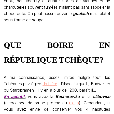
chou, des knedlky et quatre sortes de viandes et de
charcuteries souvent fumées n’allant pas sans rappeler la
choucroute. On peut aussi trouver le
goulash
mais plutôt
sous forme de soupe.
QUE BOIRE EN
RÉPUBLIQUE TCHÈQUE?
A ma connaissance, assez limitée malgré tout, les
Tchèques privilégient
la bière
: Pilsner Urquell , Budweiser
ou Staropramen ; il y en a plus de 1200, paraît-il…
En apéritif
,
vous avez la
Becherowka
et la
slibovice
(alcool sec de prune proche du
rakija
). Cependant, si
vous avez envie de conserver vos « habitudes