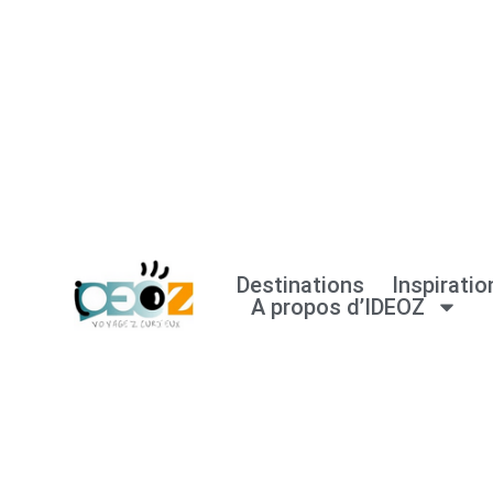
Aller
au
contenu
Destinations
Inspiratio
A propos d’IDEOZ