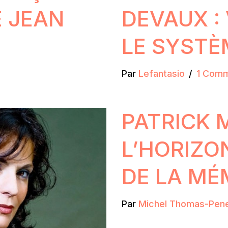
E JEAN
DEVAUX :
LE SYSTÈ
Par
Lefantasio
1 Comm
PATRICK 
L’HORIZO
DE LA MÉ
Par
Michel Thomas-Pen