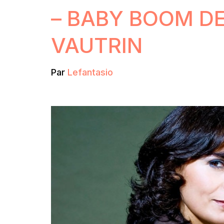
– BABY BOOM D
VAUTRIN
Par
Lefantasio