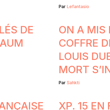
Par
Lefantasio
LÉS DE
ON A MIS
BAUM
COFFRE D
LOUIS DUB
MORT S’IN
Par
Sahkti
RANÇAISE
XP. 15 EN 