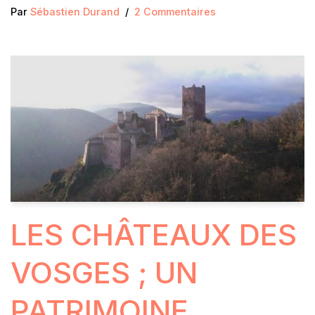
Par
Sébastien Durand
2 Commentaires
LES CHÂTEAUX DES
VOSGES ; UN
PATRIMOINE