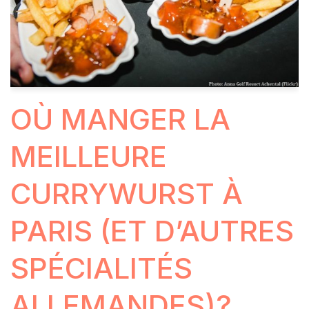
OÙ MANGER LA
MEILLEURE
CURRYWURST À
PARIS (ET D’AUTRES
SPÉCIALITÉS
ALLEMANDES)?