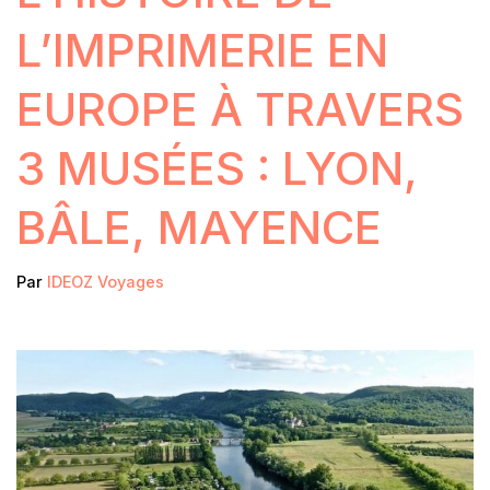
L’IMPRIMERIE EN
EUROPE À TRAVERS
3 MUSÉES : LYON,
BÂLE, MAYENCE
Par
IDEOZ Voyages