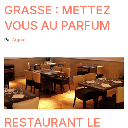
GRASSE : METTEZ
VOUS AU PARFUM
Par
Argoul
RESTAURANT LE