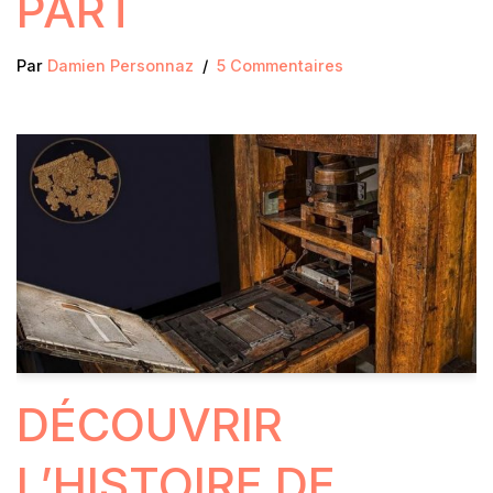
PART
Par
Damien Personnaz
5 Commentaires
DÉCOUVRIR
L’HISTOIRE DE