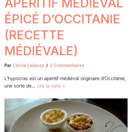
APÉRITIF MÉDIÉVAL
ÉPICÉ D’OCCITANIE
(RECETTE
MÉDIÉVALE)
Par
Cécile Lalanza
2 Commentaires
L’hypocras est un apéritif médiéval originaire d’Occitanie,
une sorte de…
Lire la suite »