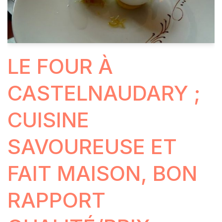
LE FOUR À
CASTELNAUDARY ;
CUISINE
SAVOUREUSE ET
FAIT MAISON, BON
RAPPORT