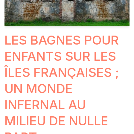
LES BAGNES POUR
ENFANTS SUR LES
ÎLES FRANÇAISES ;
UN MONDE
INFERNAL AU
MILIEU DE NULLE