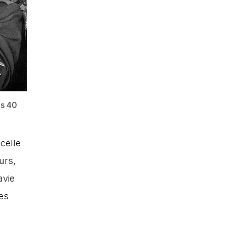
es 40
celle
urs,
avie
des