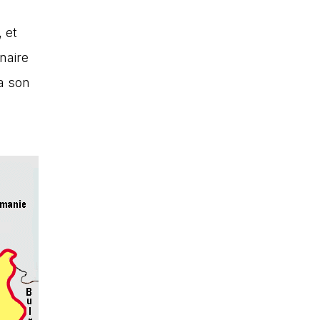
 et
naire
sa son