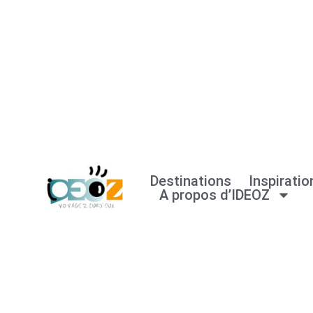
Aller
au
contenu
Destinations
Inspiratio
A propos d’IDEOZ