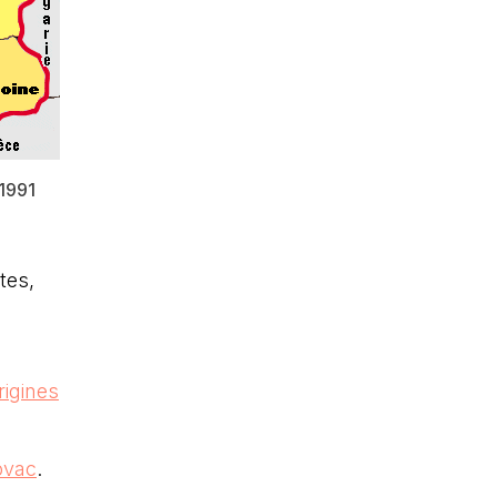
 1991
tes,
igines
s
ovac
.