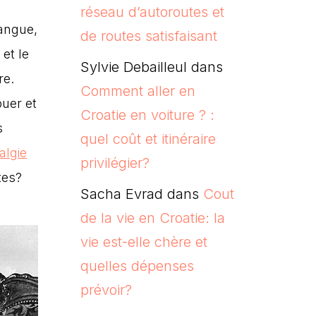
réseau d’autoroutes et
langue,
de routes satisfaisant
et le
Sylvie Debailleul
dans
re.
Comment aller en
puer et
Croatie en voiture ? :
s
quel coût et itinéraire
algie
privilégier?
tes?
Sacha Evrad
dans
Cout
de la vie en Croatie: la
vie est-elle chère et
quelles dépenses
prévoir?