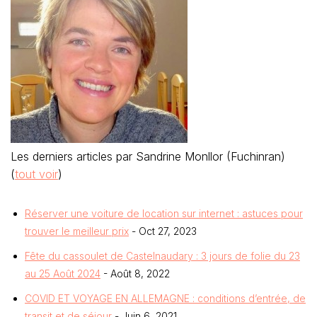
Les derniers articles par Sandrine Monllor (Fuchinran)
(
tout voir
)
Réserver une voiture de location sur internet : astuces pour
trouver le meilleur prix
- Oct 27, 2023
Fête du cassoulet de Castelnaudary : 3 jours de folie du 23
au 25 Août 2024
- Août 8, 2022
COVID ET VOYAGE EN ALLEMAGNE : conditions d’entrée, de
transit et de séjour
- Juin 6, 2021