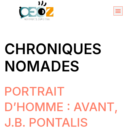
Aller
au
Organise
A propos 
contenu
CHRONIQUES
NOMADES
PORTRAIT
D’HOMME : AVANT,
J.B. PONTALIS