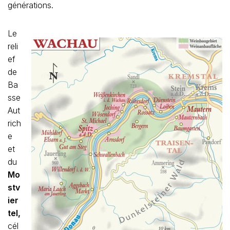
générations.
Le
reli
ef
de
Ba
sse
Aut
rich
e
et
du
Mo
stv
ier
tel,
cél