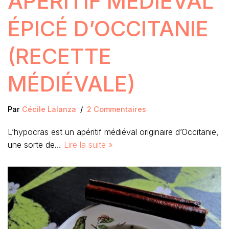
APÉRITIF MÉDIÉVAL
ÉPICÉ D’OCCITANIE
(RECETTE
MÉDIÉVALE)
Par
Cécile Lalanza
2 Commentaires
L’hypocras est un apéritif médiéval originaire d’Occitanie,
une sorte de…
Lire la suite »