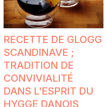
RECETTE DE GLOGG
SCANDINAVE ;
TRADITION DE
CONVIVIALITÉ
DANS L’ESPRIT DU
HYGGE DANOIS