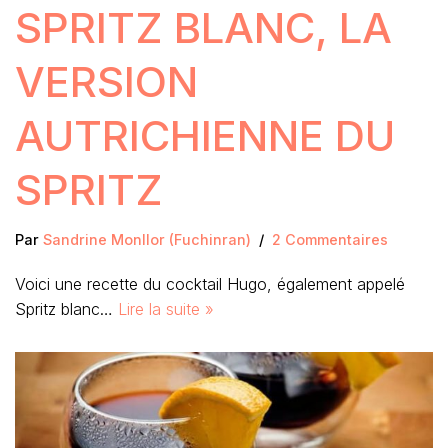
SPRITZ BLANC, LA
VERSION
AUTRICHIENNE DU
SPRITZ
Par
Sandrine Monllor (Fuchinran)
2 Commentaires
Voici une recette du cocktail Hugo, également appelé
Spritz blanc…
Lire la suite »