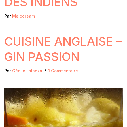
DES INDIENS
Par
Melodream
CUISINE ANGLAISE –
GIN PASSION
Par
Cécile Lalanza
1 Commentaire