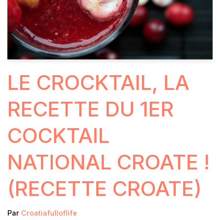
LE CROCKTAIL, LA
RECETTE DU 1ER
COCKTAIL
NATIONAL CROATE !
(RECETTE CROATE)
Par
Croatiafulloflife