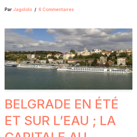
Par
Jagololo
6 Commentaires
BELGRADE EN ÉTÉ
ET SUR L’EAU ; LA
CAPITALE AU