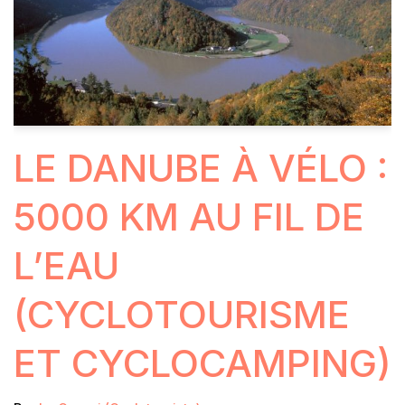
LE DANUBE À VÉLO :
5000 KM AU FIL DE
L’EAU
(CYCLOTOURISME
ET CYCLOCAMPING)