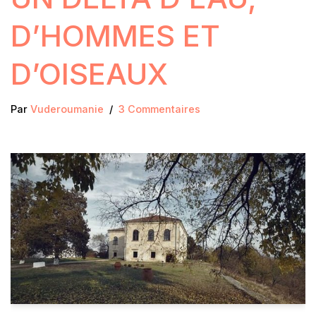
D’HOMMES ET
D’OISEAUX
Par
Vuderoumanie
3 Commentaires