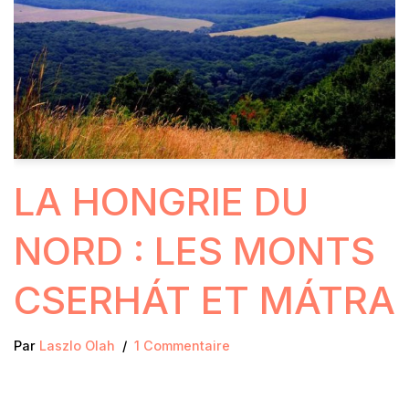
LA HONGRIE DU
NORD : LES MONTS
CSERHÁT ET MÁTRA
Par
Laszlo Olah
1 Commentaire