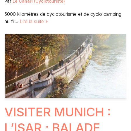
Par
Le Canari (cyclotouriste)
5000 kilomètres de cyclotourisme et de cyclo camping
au fil…
Lire la suite »
VISITER MUNICH :
L’ISAR ; BALADE