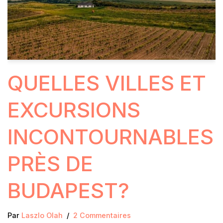
QUELLES VILLES ET
EXCURSIONS
INCONTOURNABLES
PRÈS DE
BUDAPEST?
Par
Laszlo Olah
2 Commentaires